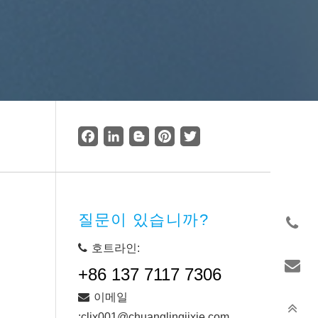
Facebook
LinkedIn
Blogger
Pinterest
Twitter
질문이 있습니까?
호트라인:
+86 137 7117 7306
이메일
:cljx001@chuanglingjixie.com