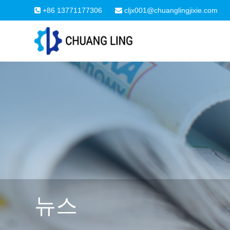
+86 13771177306
cljx001@chuanglingjixie.com
뉴스