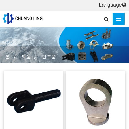
Language
홈
제품
단조품