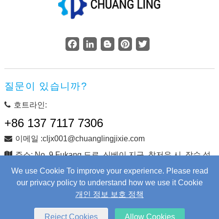
Facebook
LinkedIn
Blogger
Pinterest
Twitter
질문이 있습니까?
호트라인:
+86 137 7117 7306
이메일 :cljx001@chuanglingjixie.com
주소: No. 9 Fukang 도로, 신베이 지구, 창저우 시, 장수 성,
중국
We use Cookie To improve your experience. Please read
our privacy policy to understand how we use it Cookie
개인 정보 보호 정책
저작권 © Changzhou Chuangling Machinery Co., Ltd. 판권 소
유.
Web Development
by Wangke
Reject Cookies
Allow Cookies