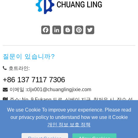
Facebook
LinkedIn
Blogger
Pinterest
Twitter
질문이 있습니까?
호트라인:
+86 137 7117 7306
이메일 :cljx001@chuanglingjixie.com
주소: No. 9 Fukang 도로, 신베이 지구, 창저우 시, 장수 성,
중국
We use Cookie To improve your experience. Please read
our privacy policy to understand how we use it Cookie
개인 정보 보호 정책
저작권 © Changzhou Chuangling Machinery Co., Ltd. 판권 소
유.
Web Development
by Wangke