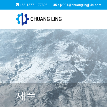
+86 13771177306
cljx001@chuanglingjixie.com
제품