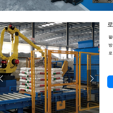
로
팔
방
로