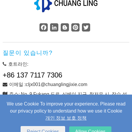
Facebook
LinkedIn
Blogger
Pinterest
Twitter
질문이 있습니까?
호트라인:
+86 137 7117 7306
이메일 :cljx001@chuanglingjixie.com
주소: No. 9 Fukang 도로, 신베이 지구, 창저우 시, 장수 성,
중국
We use Cookie To improve your experience. Please read
our privacy policy to understand how we use it Cookie
개인 정보 보호 정책
저작권 © Changzhou Chuangling Machinery Co., Ltd. 판권 소
유.
Web Development
by Wangke
Reject Cookies
Allow Cookies