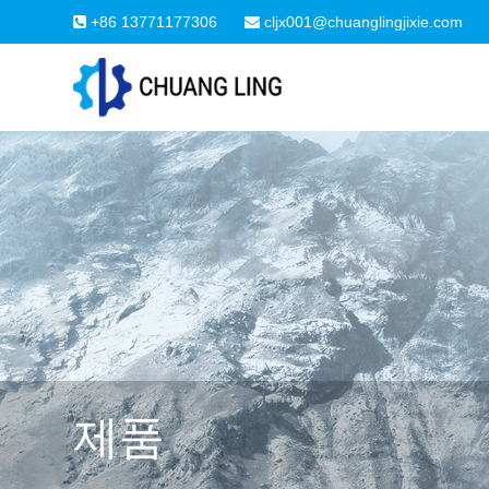
+86 13771177306
cljx001@chuanglingjixie.com
제품