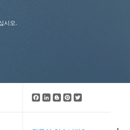
십시오.
Facebook
LinkedIn
Blogger
Pinterest
Twitter