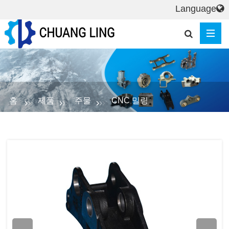
Language
홈
제품
주물
CNC 밀링