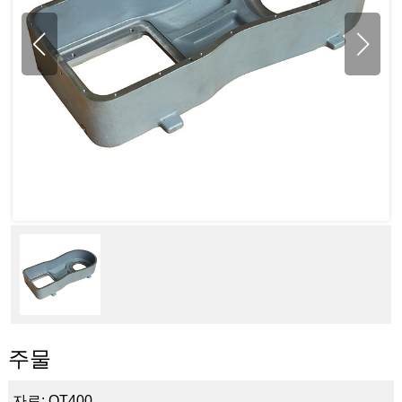
주물
자료: QT400