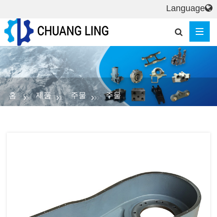
Language
홈
제품
주물
주물