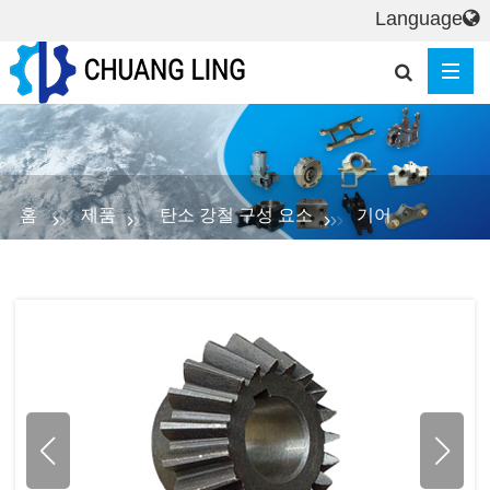
Language
홈
제품
탄소 강철 구성 요소
기어