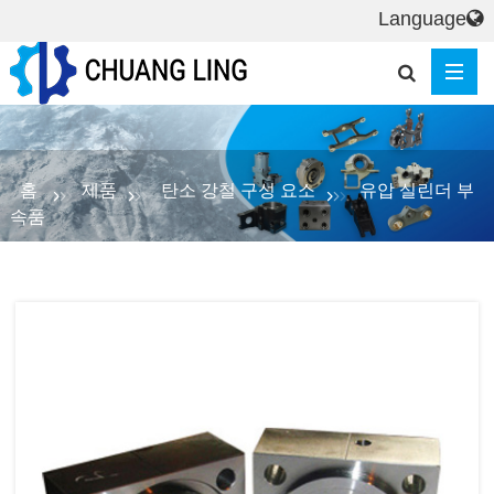
Language
홈
제품
탄소 강철 구성 요소
유압 실린더 부
속품