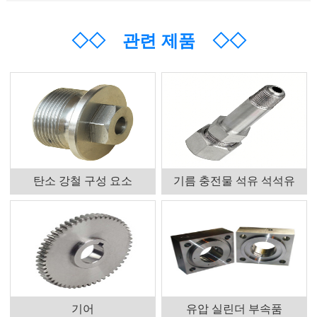
◇◇
관련 제품
◇◇
탄소 강철 구성 요소
기름 충전물 석유 석석유
기어
유압 실린더 부속품