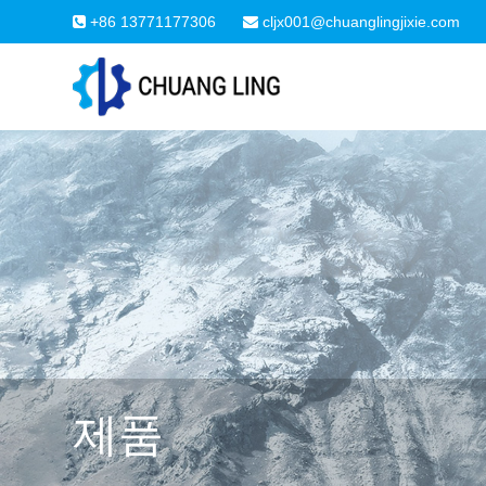
+86 13771177306
cljx001@chuanglingjixie.com
제품