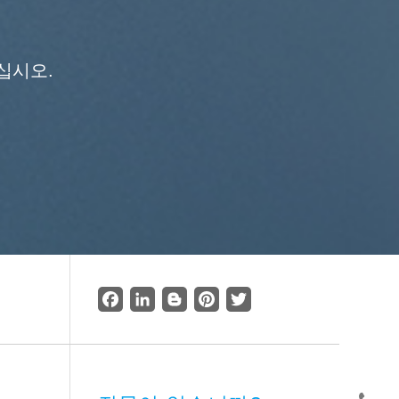
십시오.
Facebook
LinkedIn
Blogger
Pinterest
Twitter