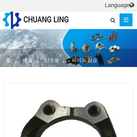
Language
홈
제품
단조품
파이프 잠금