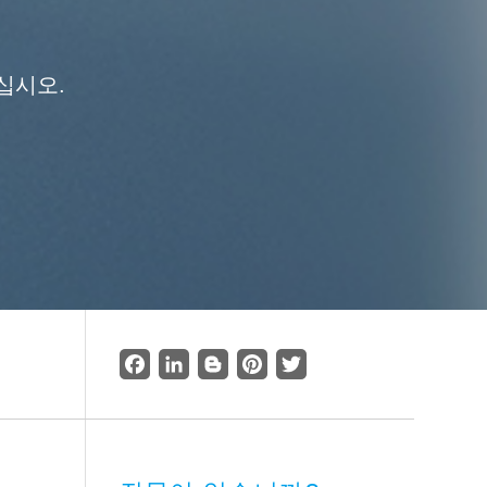
십시오.
Facebook
LinkedIn
Blogger
Pinterest
Twitter